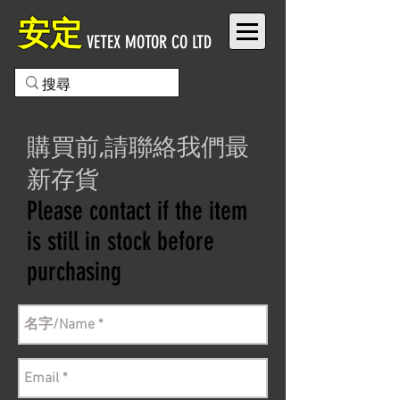
安定
VETEX MOTOR CO LTD
購買前,請聯絡我們最
新存貨
Please contact if the item
is still in stock before
purchasing