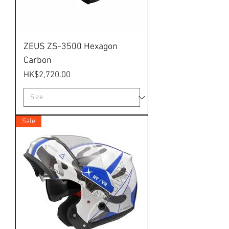
ZEUS ZS-3500 Hexagon
Carbon
價格
HK$2,720.00
Sale