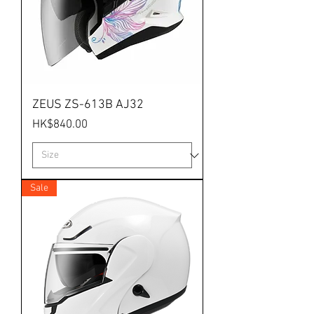
ZEUS ZS-613B AJ32
價格
HK$840.00
Sale