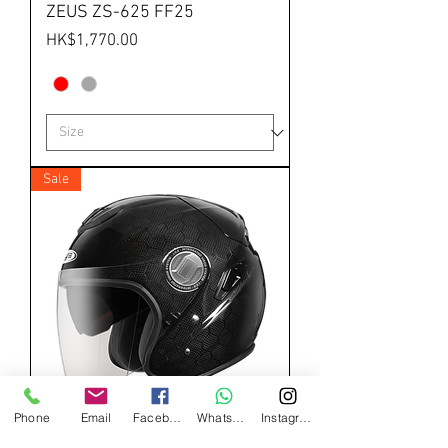
ZEUS ZS-625 FF25
價格
HK$1,770.00
Sale
Phone
Email
Facebook
Whatsapp
Instagram