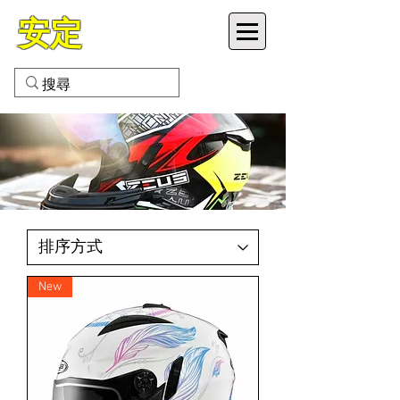
安定
VETEX MOTOR CO LTD
New