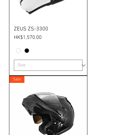
ZEUS ZS-3300
價格
HK$1,570.00
Sale