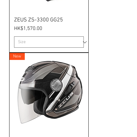
ZEUS ZS-3300 GG25
價格
HK$1,570.00
New