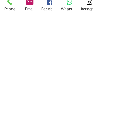
Phone
Email
Facebook
Whatsapp
Instagram
新增至購物車
適用於 GIVI Outback 側箱的
AdMore 輕型套件。
您的尾箱比尾燈高得多，那麼
為什麼不通過一對多功能 LED
燈條來利用這種顯眼性呢？
AdMore Topcase 通用雙色 LED
套件由兩個高強度燈帶組成，
可作為額外的行駛燈、剎車燈
和轉向燈進行接線。
低調的通用雙色（紅色/琥珀
色）燈陣列幾乎可以安裝在任
何具有相對平坦表面的頂盒
上。