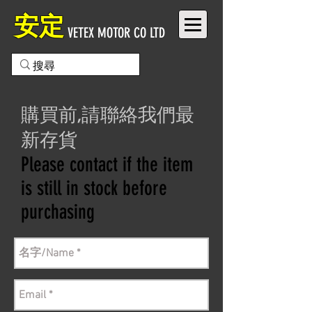
安定
VETEX MOTOR CO LTD
購買前,請聯絡我們最
新存貨
Please contact if the item
is still in stock before
purchasing