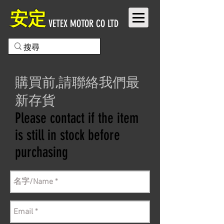
安定
VETEX MOTOR CO LTD
購買前,請聯絡我們最
新存貨
Please contact if the item
is still in stock before
purchasing