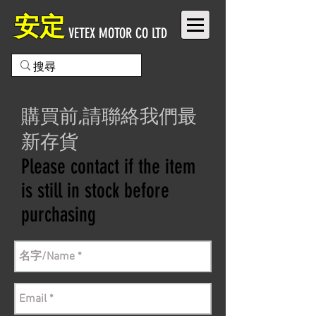
安定
VETEX MOTOR CO LTD
購買前,請聯絡我們最
新存貨
Please contact if the item
is still in stock before
purchasing