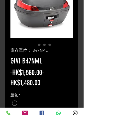
庫存單位： B47NML
GIVI B47NML
一
 HK$1,580.00 
促
般
HK$1,480.00
銷
價
颜色
*
價
格
格
數量
*