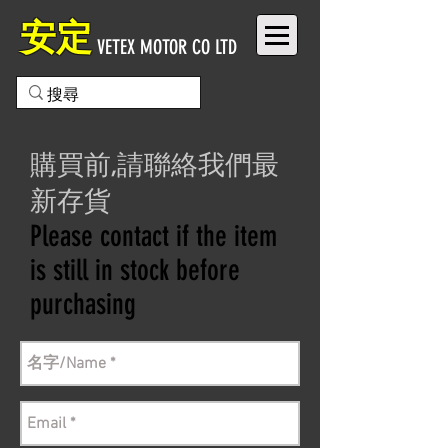
安定
VETEX MOTOR CO LTD
購買前,請聯絡我們最
新存貨
Please contact if the item
is still in stock before
purchasing