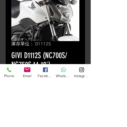
庫存單位： D1112S
GIVI D1112S (NC700S/
NC750S 14-18')
價
HK$980.00
Phone
Email
Facebook
Whatsapp
Instagram
格
颜色
*
數量
*