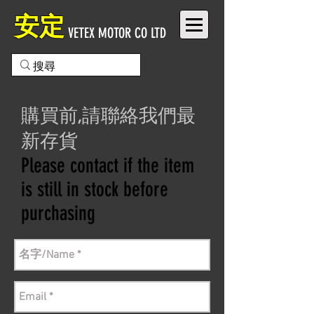
安定
VETEX MOTOR CO LTD
購買前,請聯絡我們最
新存貨
Please contact if the item
is still in stock before
purchasing