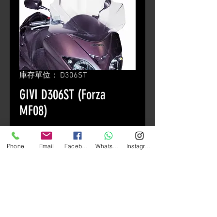
庫存單位： D306ST
GIVI D306ST (Forza
MF08)
價
HK$880.00
Phone
Email
Facebook
Whatsapp
Instagram
格
颜色
*
數量
*