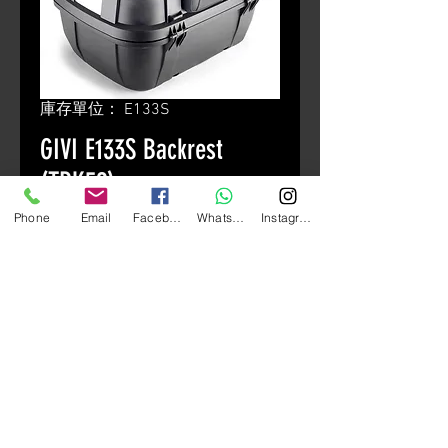
庫存單位： E133S
GIVI E133S Backrest
(TRK52)
價
Phone
Email
Facebook
Whatsapp
Instagram
HK$400.00
格
颜色
*
數量
*