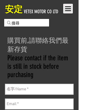
安定
VETEX MOTOR CO LTD
購買前,請聯絡我們最
新存貨
Please contact if the item
is still in stock before
purchasing