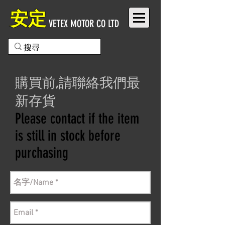
安定
VETEX MOTOR CO LTD
購買前,請聯絡我們最
新存貨
Please contact if the item
is still in stock before
purchasing