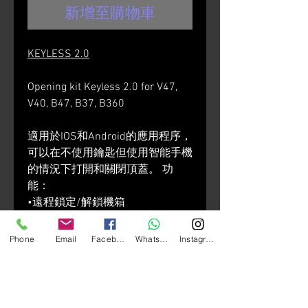
新增至購物車
KEYLESS 2.0
Opening kit Keyless 2.0 for V47,
V40, B47, B37, B360
適用於IOS和Android的應用程序，
可以在不使用鑰匙但使用智能手機
的情況下打開和關閉頂蓋。 功
能：
•遠程鎖定/解鎖機箱
•“搖動”模式可通過搖動智能手機
來鎖定/解鎖頂蓋
Phone
Email
Facebook
Whatsapp
Instagram
•不需要車輛的電線
•為鎖提供動力的電池是獨立的，
當將頂蓋從車輛上卸下時，電池仍
可工作