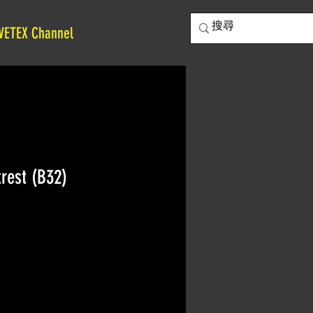
VETEX Channel
krest (B32)