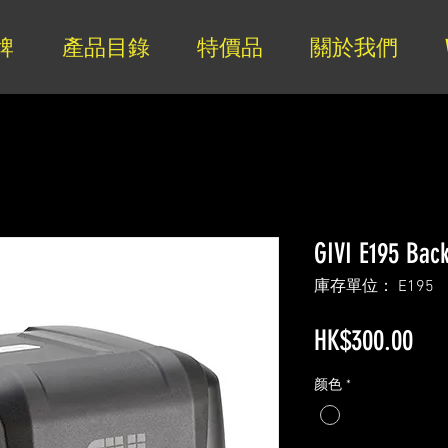
牌
產品目錄
特價品
關於我們
GIVI E195 Bac
庫存單位： E195
價
HK$300.00
格
颜色
*