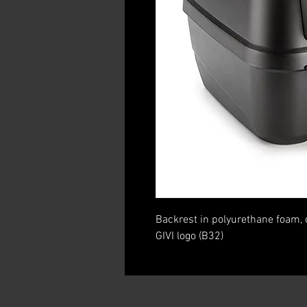
Backrest in polyurethane foam, c
GIVI logo (B32)