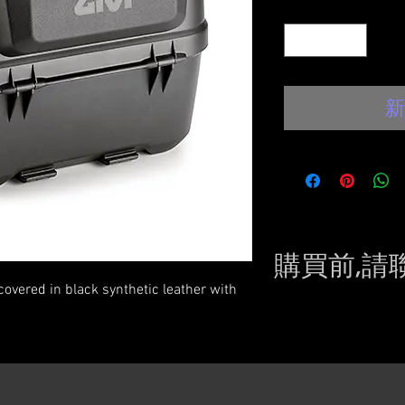
數量
*
新
購買前,請
overed in black synthetic leather with
Please conta
still in sto