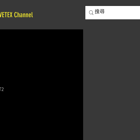
VETEX Channel
T2