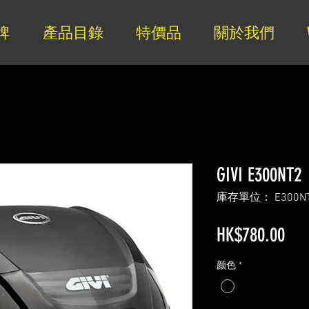
牌
產品目錄
特價品
關於我們
GIVI E300NT2
庫存單位： E300N
價
HK$780.00
格
颜色
*