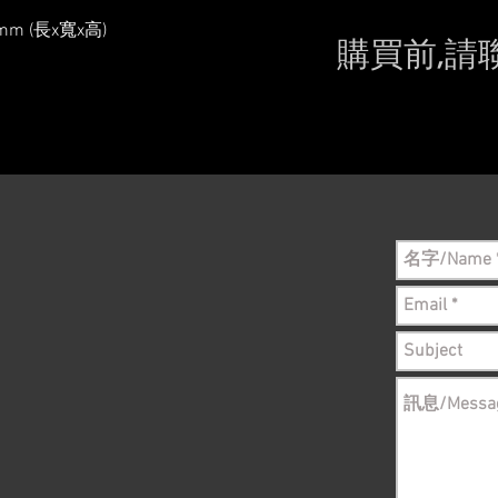
mm (長x寬x高)
購買前,請
Please conta
still in sto