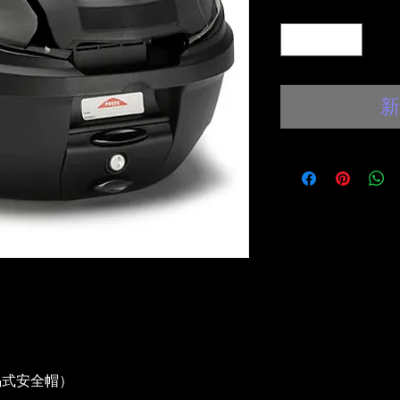
數量
*
新
揭式安全帽）