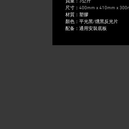
負重：3公斤
尺寸：400mm x 410mm x 300
材質：塑膠
顏色：平光黑/燻黑反光片
配备：通用安裝底板