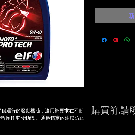
新
購買前,請
、平穩運行的發動機油，適用於要求
在不斷
衝程摩托車發動機
。通過穩定的油膜防止
Please conta