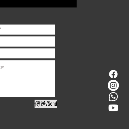
ck before purchasing
傳送/Send