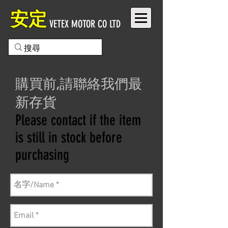
安定
VETEX MOTOR CO LTD
購買前,請聯絡我們最
新存貨
Please contact if the item
is still in stock before
purchasing