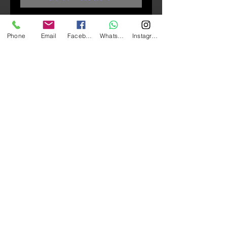
★材質 : 小羊皮
Phone
Email
Facebook
Whatsapp
Instagram
【產品特色】
★嚴選澳洲進口山羊皮。
★皮質柔軟舒適，透氣不悶熱。
★手背與指關節輕量化防護。
★雙指觸控可打字。
★手指下外縫，提高穿戴舒適感。
★復古設計。
★尺寸
XS：中指長7cm 掌寬9.5cm
S：中指長7.5cm 掌寬10cm
M：中指長8cm 掌寬10.5cm
L：中指長8.5cm 掌寬11cm
XL：中指長9cm 掌寬11.5cm
2XL：中指長9.5cm 掌寬12cm