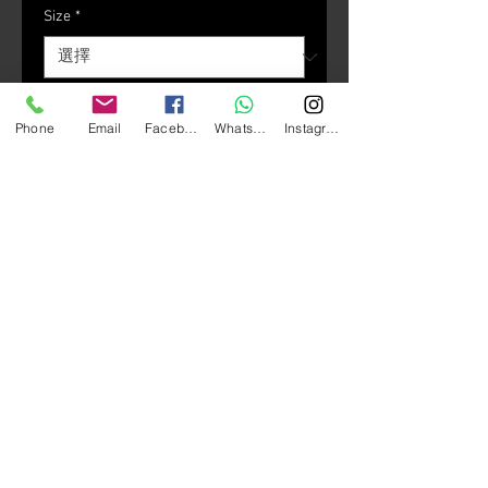
Size
*
數量
*
Phone
Email
Facebook
Whatsapp
Instagram
新增至購物車
GIVI 50.6 Stoccarda 全面頭盔
重量︰1490±50 g
尺寸：M-XXL
材料︰高科技聚合體
內襯：抗過敏面料製成的可更換內
襯
扣具︰快速安全扣