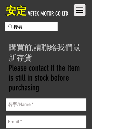
安定
VETEX MOTOR CO LTD
購買前,請聯絡我們最
新存貨
Please contact if the item
is still in stock before
purchasing