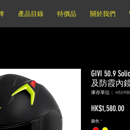
牌
產品目錄
特價品
關於我們
GIVI 50.9
及防霞內
庫存單位： H509B
HK$1,580.00
颜色
*