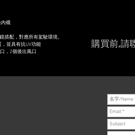
換內襯
外鏡搭配，對應所有駕駛環境。
購買前,請
質，並具有抗UV功能
氣口，2個後出風口
Please conta
still in sto