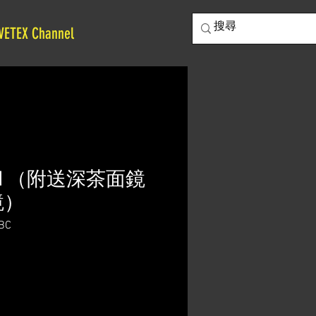
VETEX Channel
 Solid （附送深茶面鏡
鏡）
BC
價
格