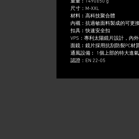
重量︰1490±50 g
尺寸：M-XXL
材料︰高科技聚合體
內襯：抗過敏面料製成的可更
扣具︰快速安全扣
VPS：專利太陽鏡片設計，內
面鏡︰鏡片採用抗刮防裂PC材
通風設備︰ 1個上部的特大進
認證：EN 22-05