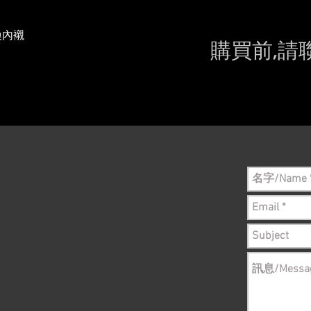
換內襯
購買前,請
Please conta
still in sto