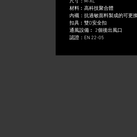
尺寸：M-XL
材料︰高科技聚合體
內襯：抗過敏面料製成的可更
扣具︰雙D安全扣
通風設備︰ 2個後出風口
認證：EN 22-05