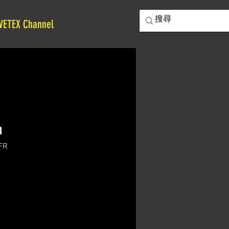
VETEX Channel
h
FR
價
格