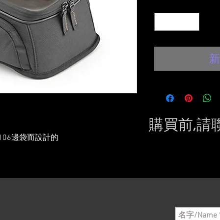
數量
*
新
購買前,請
M106邊袋而設計的
Please conta
still in sto