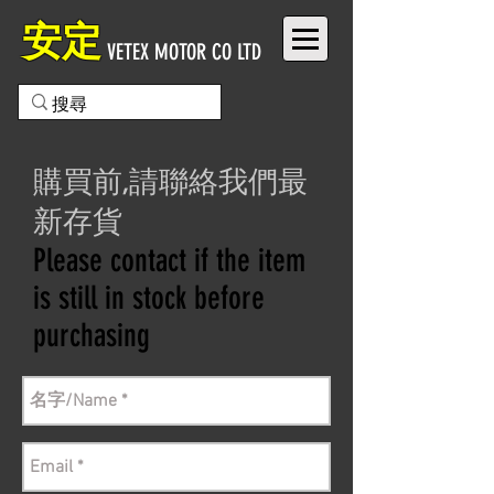
安定
VETEX MOTOR CO LTD
購買前,請聯絡我們最
新存貨
Please contact if the item
is still in stock before
purchasing