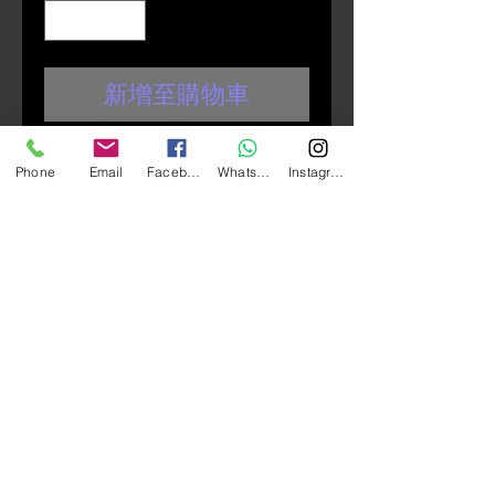
新增至購物車
GIVI DLM30B Trekker Dolomiti 系
Phone
Email
Facebook
Whatsapp
Instagram
列 鋁金屬尾箱 （啞光黑）
尺寸：長 460 * 寛 410* 高
260 mm
容量：30L
系列：配用MONOKEY® 底座連
接到電單車上
負重：10KG
可當後箱也可當側箱使用
​圓潤的外型搭配一體成形之鋁
殼
​圓潤外型符合Cafe Racer精神