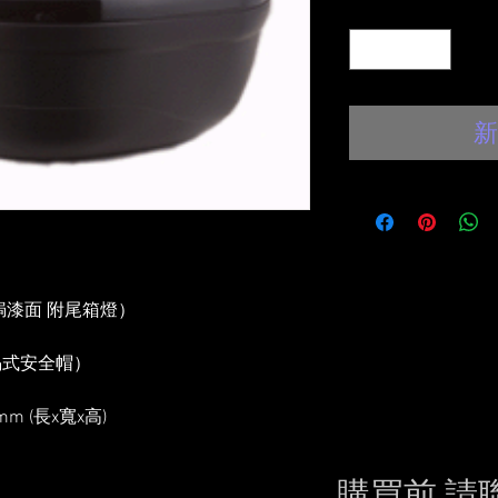
數量
*
新
箱 (焗漆面 附尾箱燈）
揭式安全帽）
mm (長x寬x高)
購買前,請