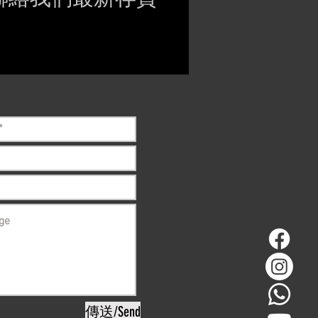
ct if the item is
ck before purchasing
傳送/Send