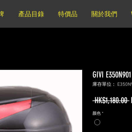
牌
產品目錄
特價品
關於我們
GIVI E350N901
庫存單位： E350N
 HK$1,180.00 
颜色
*