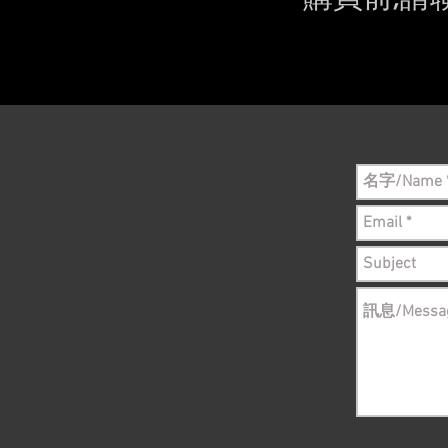
Please conta
still in sto