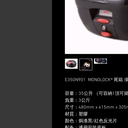
E350N901 MONOLOCK® 尾
容量：35公升 （可容納1頂可
負重：3公斤
尺寸：480mm x 415mm x 305
材質：塑膠
顏色：焗漆黑/紅色反光片