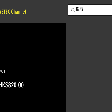
VETEX Channel
901
一
促
HK$820.00
般
銷
價
價