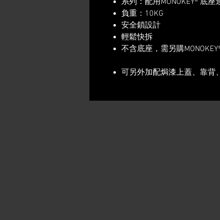
系列：配用MONOKEY® 底
負重：10KG
​安全鎖設計
​輕鬆快拆
​不含底座，需另購MONOKEY
可另外加配焗漆上蓋、靠背