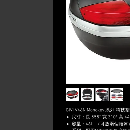
GIVI V46N Monokey 
尺寸：長 555* 寛 310* 高 4
容量：46L （可放兩個頭盔