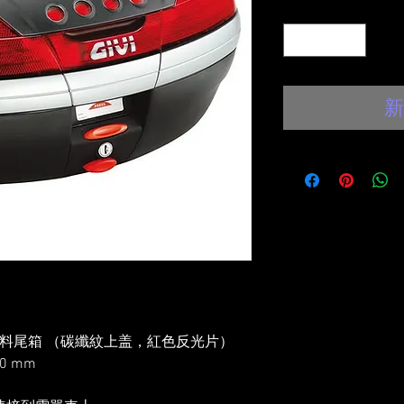
數量
*
新
系列 科技塑料尾箱 （碳纖紋上盖，紅色反光片）
40 mm
）