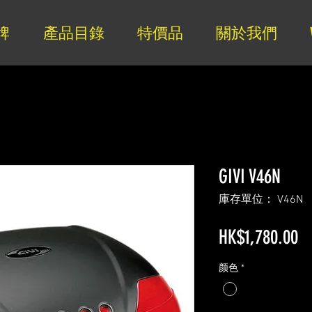
牌
產品目錄
特價品
關於我們
GIVI V46N
庫存單位： V46N
HK$1,780.00
颜色
*