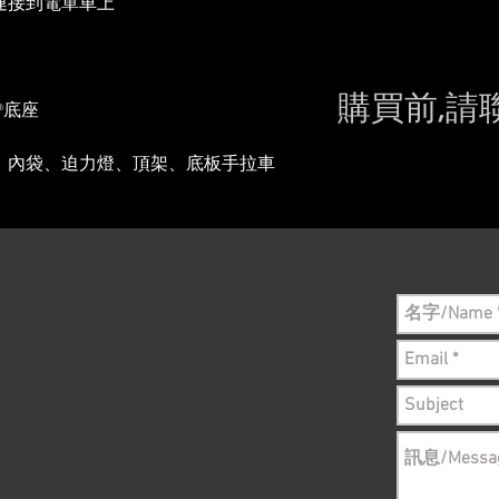
座連接到電單車上
購買前,請
®底座
Please conta
、內袋、迫力燈、頂架、底板手拉車
still in sto