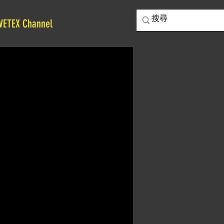
VETEX Channel
價
格