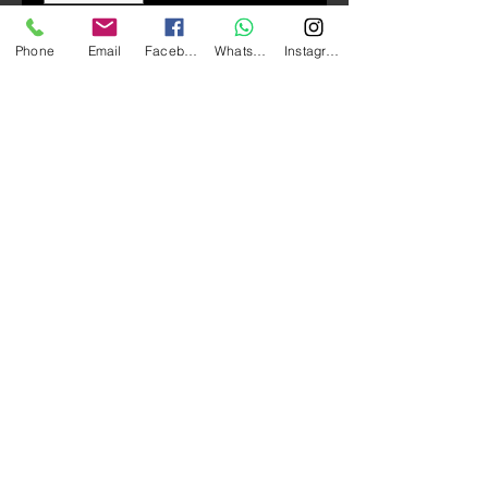
Phone
Email
Facebook
Whatsapp
Instagram
新增至購物車
GIVI V47NNTFL Monokey 系列 科技
塑料尾箱 （碳纖紋上盖＋營光黃
上蓋，灰色反光片）
尺寸：長 590* 寛 320* 高 450
mm
容量：47L （可放兩個頭盔）
系列：配用MONOKEY® 底座連
接到電單車上
負重：10KG
​安全鎖設計
​輕鬆快拆
​不含底座，需另購MONOKEY®底
座