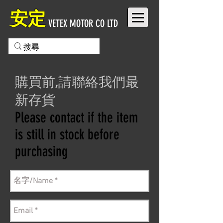
安定
VETEX MOTOR CO LTD
購買前,請聯絡我們最
新存貨
Please contact if the item
is still in stock before
purchasing