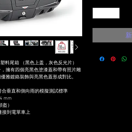
數量
*
新
 系列 科技塑料尾箱 （黑色上盖，灰色反光片）
合，擁有四個亮黑色塗漆蓋和帶有照片雕
個優雅鍍鉻裝飾與亮黑色蓋形成對比。
級符合垂直和側向雨的模擬測試標準
94 mm
頭盔）
座連接到電單車上