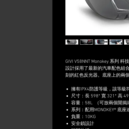
GIVI V58NNT Monokey
設計採用了最新的汽車配色組
刻的紅色反光器。底座上的兩
擁有IPX4防護等級，該等
尺寸：長 598* 寛 321* 高 4
容量：58L （可放兩個開揭
系列：配用MONOKEY® 底
負重：10KG
​安全鎖設計