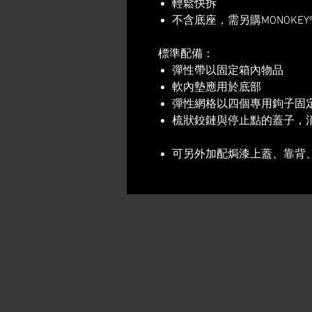
​輕鬆快拆
​不含底座，需另購MONOKEY
標準配備：
彈性帶以固定箱內物品
軟內墊應用於底部
彈性網格以四個專用鉤子固
梳狀鉸鏈與停止點的蓋子，
可另外加配焗漆上蓋、靠背、