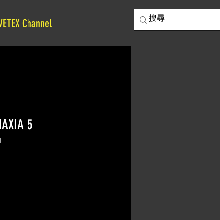
VETEX Channel
MAXIA 5
T
價
格