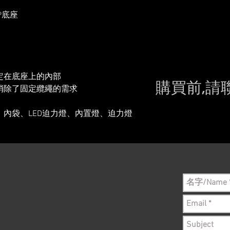
®底座
定在底座上的內部
購買前,請
消除了固定纜繩的需求
Please conta
內袋、LED迫力燈、內置燈、迫力燈
still in sto