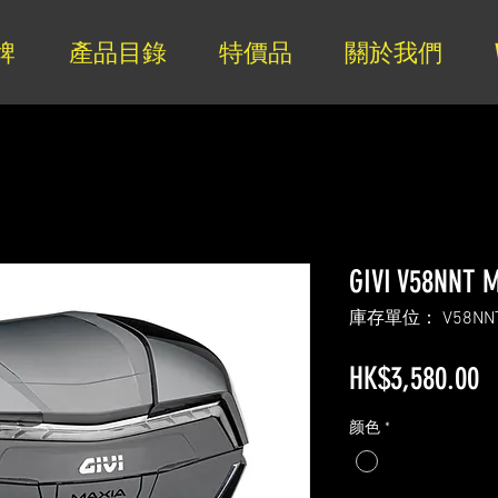
牌
產品目錄
特價品
關於我們
GIVI V58NNT 
庫存單位： V58NN
HK$3,580.00
颜色
*