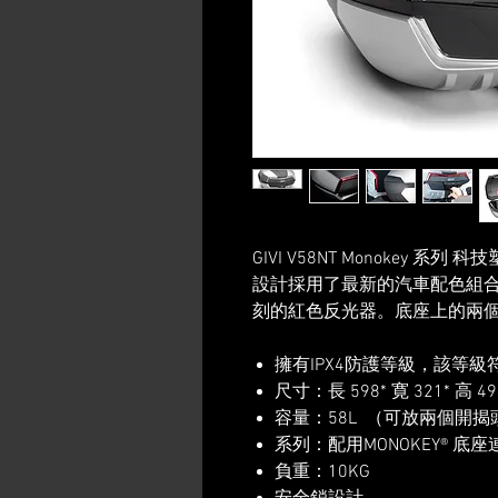
GIVI V58NT Monokey 
設計採用了最新的汽車配色組
刻的紅色反光器。底座上的兩
擁有IPX4防護等級，該等
尺寸：長 598* 寛 321* 高 4
容量：58L （可放兩個開揭
系列：配用MONOKEY® 底
負重：10KG