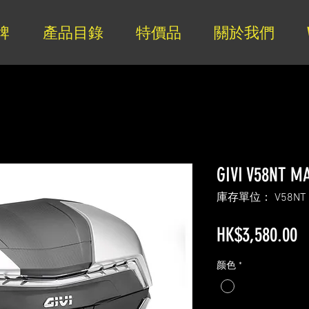
牌
產品目錄
特價品
關於我們
GIVI V58NT M
庫存單位： V58NT
HK$3,580.00
颜色
*