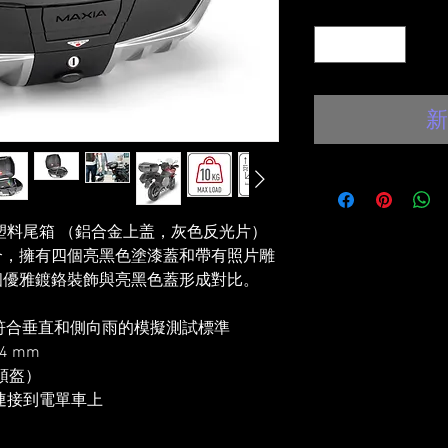
數量
*
新
系列 科技塑料尾箱 （鋁合金上盖，灰色反光片）
合，擁有四個亮黑色塗漆蓋和帶有照片雕
個優雅鍍鉻裝飾與亮黑色蓋形成對比。
級符合垂直和側向雨的模擬測試標準
94 mm
頭盔）
座連接到電單車上