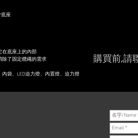
®底座
定在底座上的內部
購買前,請
消除了固定纜繩的需求
Please conta
內袋、LED迫力燈、內置燈、迫力燈
still in sto