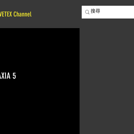
VETEX Channel
AXIA 5
價
格