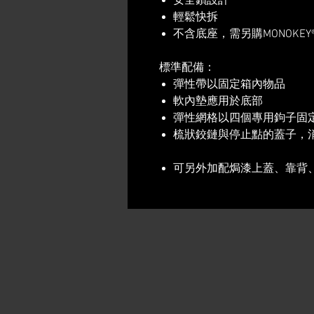
​安全鎖設計
​輕鬆快拆
​不含底座，需另購MONOKEY
標準配備：
彈性帶以固定箱內物品
軟內墊應用於底部
彈性網格以四個專用鉤子固
梳狀鉸鏈與停止點的蓋子，
可另外加配焗漆上蓋、靠背、