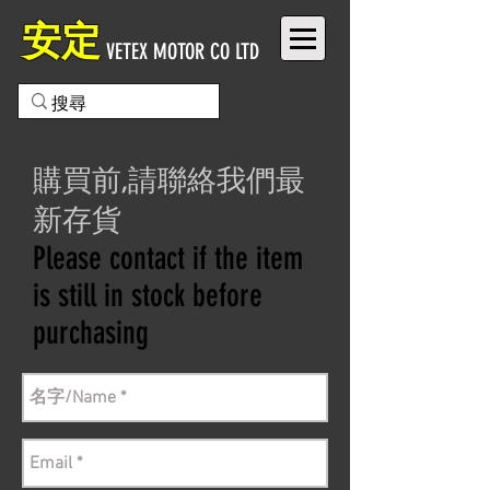
安定
VETEX MOTOR CO LTD
購買前,請聯絡我們最
新存貨
Please contact if the item
is still in stock before
purchasing