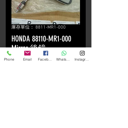
庫存單位： 8811-MR1-000
HONDA 88110-MR1-000
Mirror 後鏡
價
HK$400.00
Phone
Email
Facebook
Whatsapp
Instagram
格
颜色
*
數量
*
新增至購物車