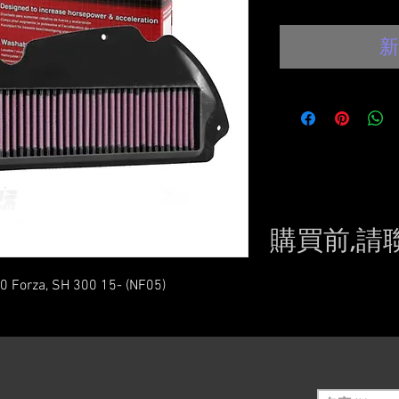
新
購買前,請
Please conta
00 Forza, SH 300 15- (NF05)
still in sto