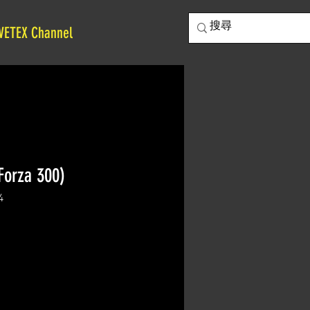
VETEX Channel
Forza 300)
4