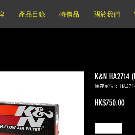
牌
產品目錄
特價品
關於我們
K&N HA2714 (
庫存單位： HA271
價
HK$750.00
格
數量
*