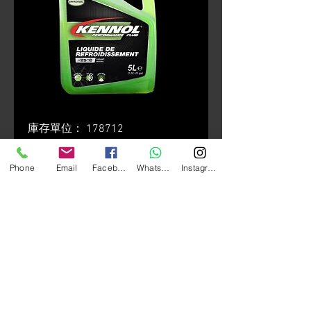
庫存單位： 178712
KENNOL Coolant -25°C
Phone
Email
Facebook
Whatsapp
Instagram
(2L)
價
HK$100.00
格
數量
*