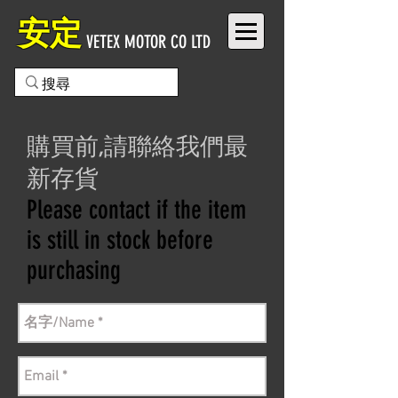
安定
VETEX MOTOR CO LTD
購買前,請聯絡我們最
新存貨
Please contact if the item
is still in stock before
purchasing