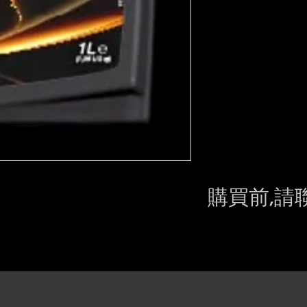
購買前,請
Please conta
still in sto