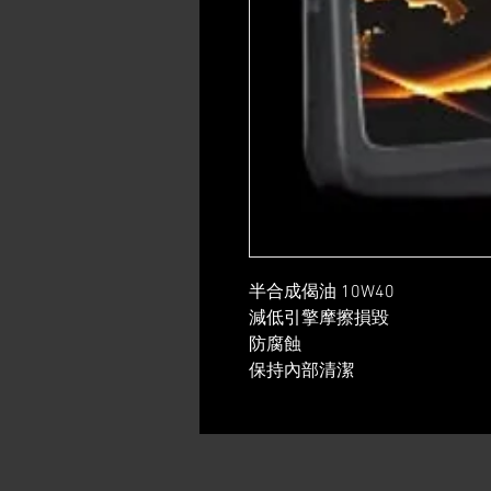
半合成偈油 10W40
​減低引擎摩擦損毀
防腐蝕
​保持內部清潔