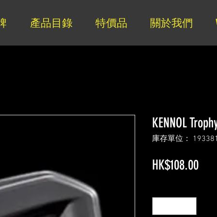
牌
產品目錄
特價品
關於我們
KENNOL Troph
庫存單位： 19338
價
HK$108.00
格
數量
*