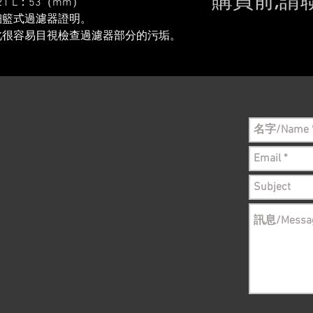
購買前,請
：21 L：53（mm）
細籃式過濾器證明。
Please conta
此很容易目視檢查過濾器部分的污垢。
still in sto