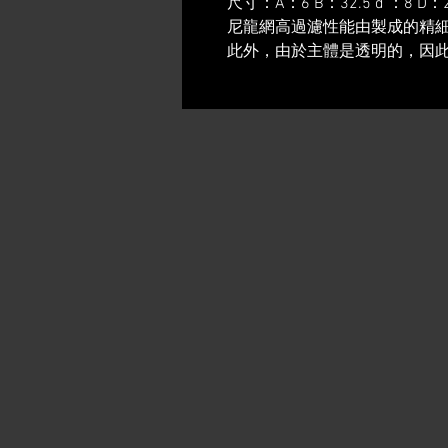
尺寸：A：6 B：32.5 d ：8 D
尼龍網高過濾性能由製成的精
此外，由於主體是透明的，因