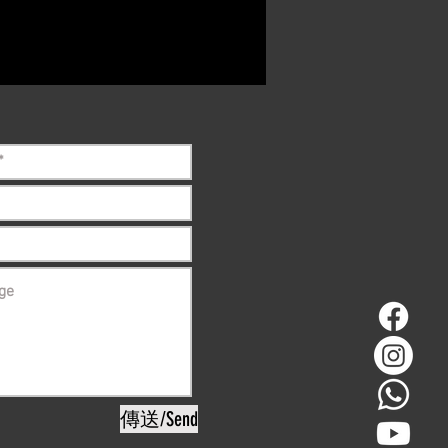
ct if the item is
ck before purchasing
傳送/Send