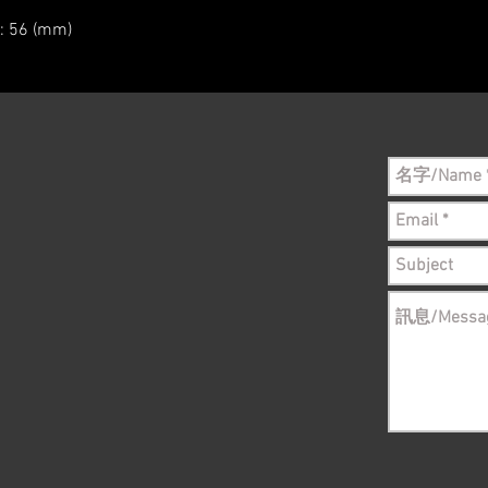
Please conta
: 56 (mm)
still in sto