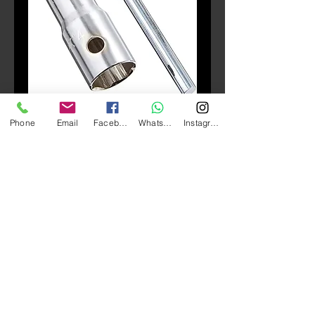
庫存單位： 302-002
Phone
Email
Facebook
Whatsapp
Instagram
KIJIMA 302-002 火咀通
價
HK$60.00
格
數量
*
新增至購物車