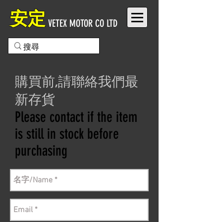
安定
VETEX MOTOR CO LTD
購買前,請聯絡我們最
新存貨
Please contact if the item
is still in stock before
purchasing