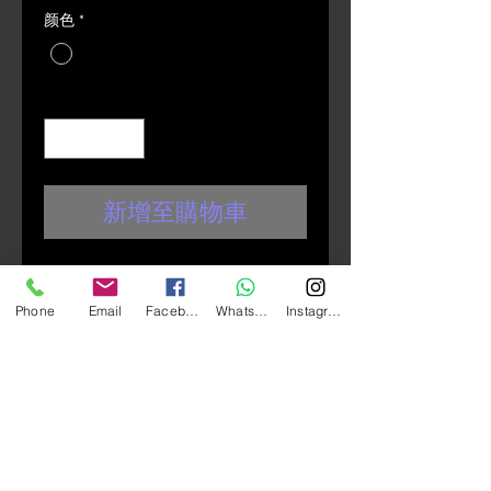
颜色
*
數量
*
新增至購物車
LUBRO AIR TECH
Phone
Email
Facebook
Whatsapp
Instagram
商品說明：
輕量ABS帽殼
最新空氣力學設計流線型擾流
尾翼
前額5處活動開關進氣設計
後方4個出風口可將熱氣排出
雙D扣設計