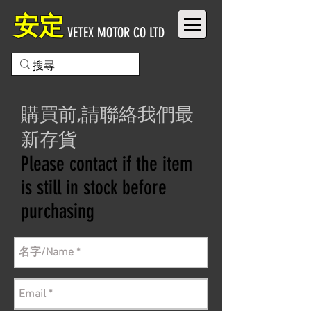
安定
VETEX MOTOR CO LTD
購買前,請聯絡我們最
新存貨
Please contact if the item
is still in stock before
purchasing