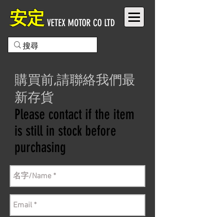
安定
VETEX MOTOR CO LTD
購買前,請聯絡我們最
新存貨
Please contact if the item
is still in stock before
purchasing