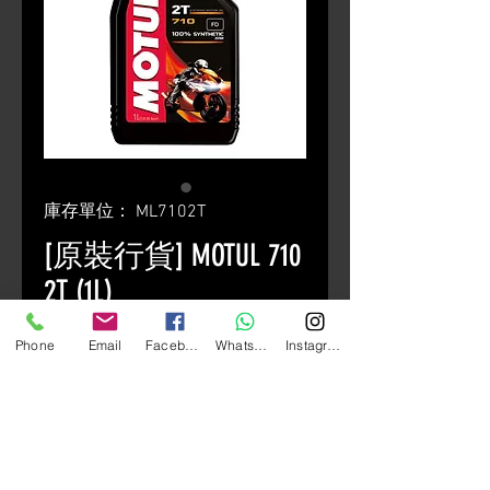
庫存單位： ML7102T
[原裝行貨] MOTUL 710
2T (1L)
一
促
 HK$216.00 
HK$170.00
Phone
Email
Facebook
Whatsapp
Instagram
般
銷
數量
*
價
價
格
格