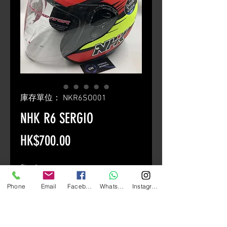
庫存單位： NKR6SO001
NHK R6 SERGIO
價
HK$700.00
格
Size
*
Phone
Email
Facebook
Whatsapp
Instagram
數量
*