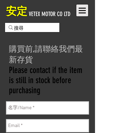
安定
VETEX MOTOR CO LTD
購買前,請聯絡我們最
新存貨
Please contact if the item
is still in stock before
purchasing