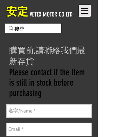
安定
VETEX MOTOR CO LTD
購買前,請聯絡我們最
新存貨
Please contact if the item
is still in stock before
purchasing