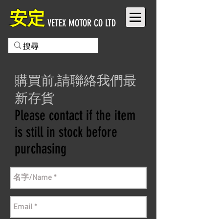
安定
VETEX MOTOR CO LTD
購買前,請聯絡我們最
新存貨
Please contact if the item
is still in stock before
purchasing