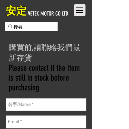
安定
VETEX MOTOR CO LTD
購買前,請聯絡我們最
新存貨
Please contact if the item
is still in stock before
purchasing