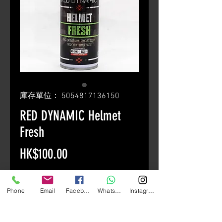
庫存單位： 5054817136150
RED DYNAMIC Helmet
Fresh
價
HK$100.00
格
數量
*
Phone
Email
Facebook
Whatsapp
Instagram