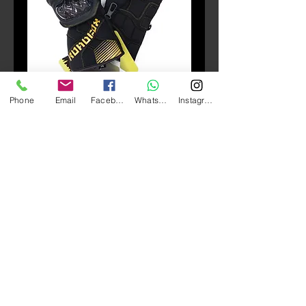
Phone
Email
Facebook
Whatsapp
Instagram
庫存單位： GLO_080
Roadfox WP11 Waterproof
Gloves
價
HK$420.00
格
數量
*
新增至購物車