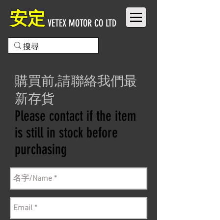
安定
VETEX MOTOR CO LTD
購買前,請聯絡我們最
新存貨
Please contact if the item
is still in stock before
purchasing