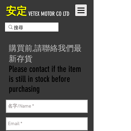
安定
VETEX MOTOR CO LTD
購買前,請聯絡我們最
新存貨
Please contact if the item
is still in stock before
purchasing