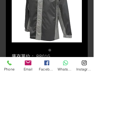
庫存單位： RR01G
GIVI RR01G 雨衣套裝
Phone
Email
Facebook
Whatsapp
Instagram
一
促
 HK$520.00 
HK$312.00
般
銷
颜色
*
價
價
格
格
數量
*