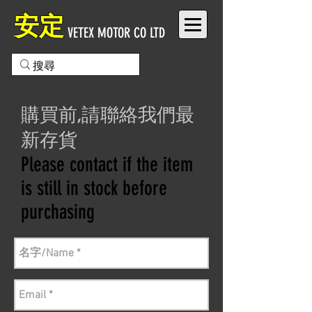
安定
VETEX MOTOR CO LTD
購買前,請聯絡我們最
新存貨
Please contact if the item
is still in stock before
purchasing