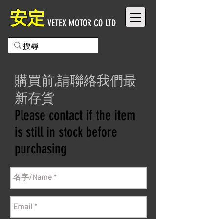
安定
VETEX MOTOR CO LTD
購買前,請聯絡我們最
新存貨
Please contact if the item
is still in stock before
purchasing