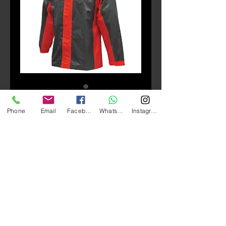
庫存單位： RR01GR
Phone
Email
Facebook
Whatsapp
Instagram
GIVI RR01GR 雨衣套裝
一
促
 HK$520.00 
HK$312.00
般
銷
颜色
*
價
價
格
格
數量
*