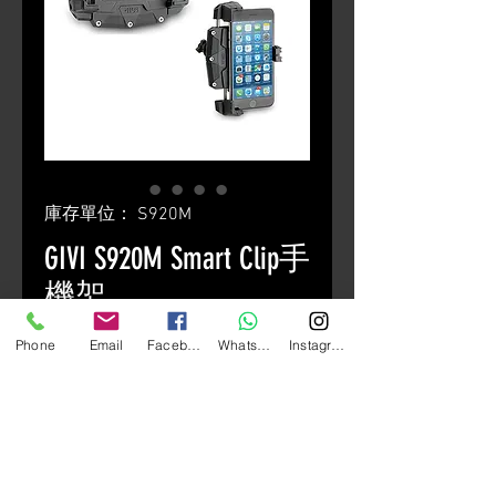
庫存單位： S920M
GIVI S920M Smart Clip手
機架
價
HK$580.00
Phone
Email
Facebook
Whatsapp
Instagram
格
颜色
*
數量
*