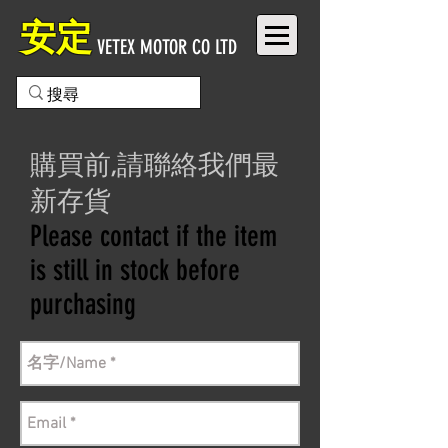
安定
VETEX MOTOR CO LTD
購買前,請聯絡我們最
新存貨
Please contact if the item
is still in stock before
purchasing