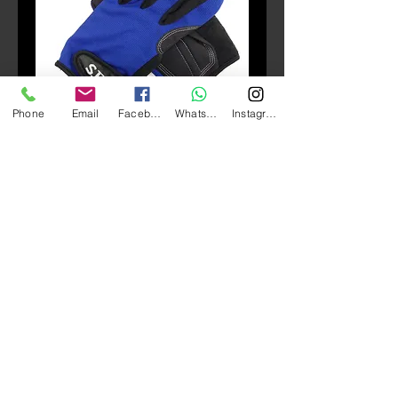
Phone
Email
Facebook
Whatsapp
Instagram
庫存單位： RIDERPROM
SBK Mesh Gloves
價
HK$150.00
格
數量
*
新增至購物車