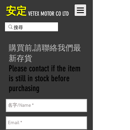
安定
VETEX MOTOR CO LTD
購買前,請聯絡我們最
新存貨
Please contact if the item
is still in stock before
purchasing