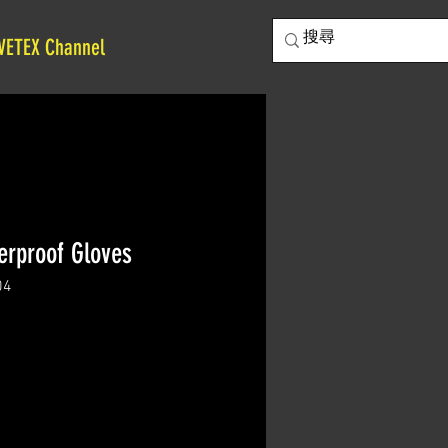
VETEX Channel
rproof Gloves
04