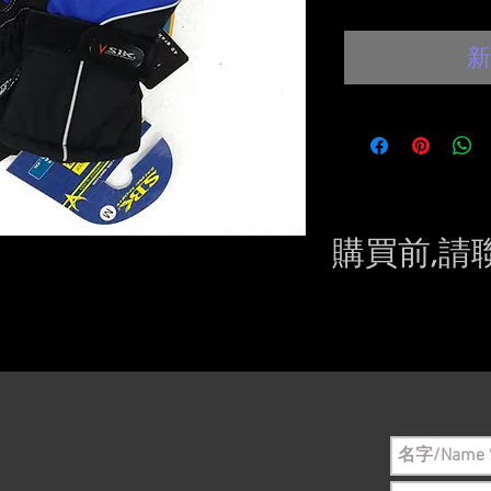
新
購買前,請
Please conta
still in sto