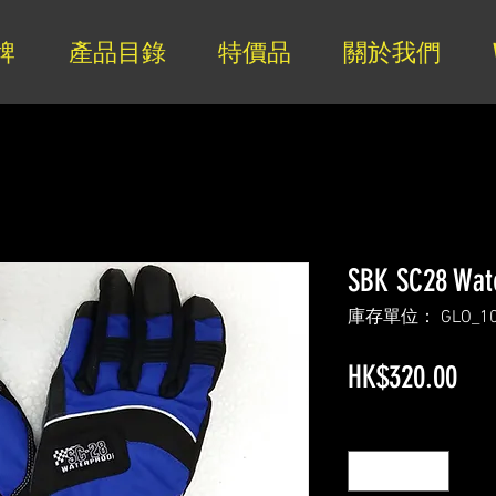
牌
產品目錄
特價品
關於我們
SBK SC28 Wate
庫存單位： GLO_1
價
HK$320.00
格
數量
*