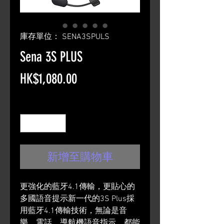
庫存單位： SENA3SPULS
Sena 3S PLUS
價
HK$1,080.00
格
數量
*
新增至購物車
更強化的藍牙4.1傳輸，更貼心的
多國語音提示新一代的3S Plus採
用藍牙4.1傳輸技術，無論是音
樂、電話、導航機語音指示，都能