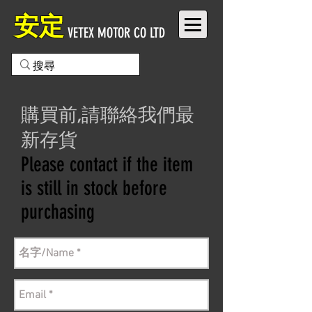
安定
VETEX MOTOR CO LTD
購買前,請聯絡我們最
新存貨
Please contact if the item
is still in stock before
purchasing