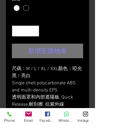
數量
*
新增至購物車
尺碼：M / L / XL / XXL​​​顏色：啞光
黑 / 亮白
Single shell polycarbonate ABS
and multi-density EPS
透明面罩和內部遮陽板, Quick
Release,耐刮擦, 抗紫外線
舒適/安全：
​可拆洗車頂內襯
Phone
Email
Facebook
Whatsapp
Instagram
​透氣網眼允許空氣流過頭盔