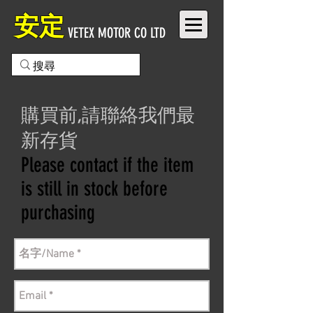
安定
VETEX MOTOR CO LTD
購買前,請聯絡我們最
新存貨
Please contact if the item
is still in stock before
purchasing