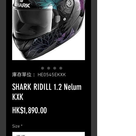
庫存單位： HE0545EKXK
SHARK RIDILL 1.2 Nelum
KXK
價
HK$1,890.00
格
Size
*