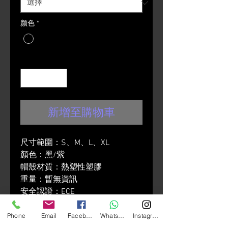
颜色
*
數量
*
新增至購物車
尺寸範圍：S、M、L、XL
顏色：黑/紫
帽殼材質：熱塑性塑膠
重量：暫無資訊
安全認證：ECE
下顎帶扣具：Micro lock buckle鋸
齒狀快扣
Phone
Email
Facebook
Whatsapp
Instagram