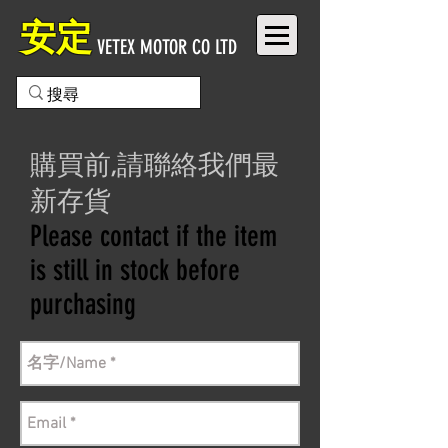
安定
VETEX MOTOR CO LTD
購買前,請聯絡我們最
新存貨
Please contact if the item
is still in stock before
purchasing