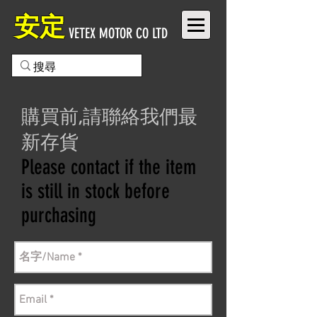
安定
VETEX MOTOR CO LTD
購買前,請聯絡我們最
新存貨
Please contact if the item
is still in stock before
purchasing