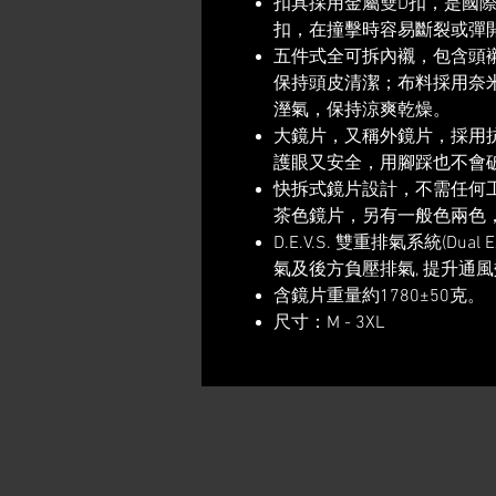
扣具採用金屬雙D扣，是國
扣，在撞擊時容易斷裂或彈
五件式全可拆內襯，包含頭襯
保持頭皮清潔；布料採用奈米
溼氣，保持涼爽乾燥。
大鏡片，又稱外鏡片，採用抗
護眼又安全，用腳踩也不會
快拆式鏡片設計，不需任何
茶色鏡片，另有一般色兩色
D.E.V.S. 雙重排氣系統(Dual 
氣及後方負壓排氣, 提升通
含鏡片重量約1780±50克。
尺寸：M - 3XL