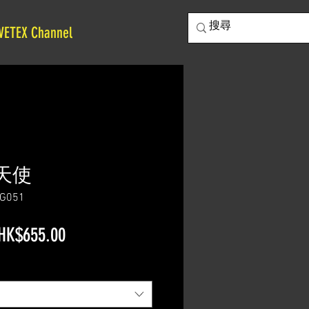
VETEX Channel
 惡天使
G051
一
促
HK$655.00
般
銷
價
價