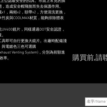
際上公認最安全的扣具。市面上常見的插
開，造成安全帽飛脫而失去保護作用。
x1，兩頰x2，頤帶x2，方便清洗更換，
竹炭與COOLMAX材質，能夠排除體表
UV400鏡片，同樣通過DOT安全認證，
破。
工具即可自行更換大鏡片。出廠時配備淺
，與電鍍色三色可選購
Exhaust Venting System)，分別為前額進
購買前,請
風效率。
Please conta
still in sto