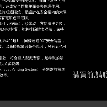
際上公認最安全的扣具。市面上常見的插
開，造成安全帽飛脫而失去保護作用。
鏡片或遮陽鏡，是設計在安全帽內的太陽
；另有電鍍色可選購。
x1，兩頰x2，頤帶x2，方便清洗更換，
OLMAX材質，能夠排除體表溼氣，保持
UV400鏡片，同樣通過DOT安全認證，
破。出廠時配備淺茶色鏡片，另有五色可
價帽款，符合國人配戴習慣，是孝親的最
唸說又多花錢。
Exhaust Venting System)，分別為前額進
購買前,請
風效率。
Please conta
still in sto