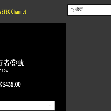
VETEX Channel
 飛行者⑤號
124
一
促
K$435.00
般
銷
價
價