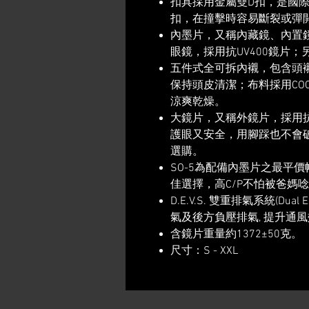
扣具採用金屬雙D扣，是國
扣，在撞擊時容易斷裂或彈
內墨片，又稱內藏鏡、內置
眼鏡，採用抗UV400鏡片
五件式全可拆內襯，包含頭襯
保持頭皮清潔；布料採用CO
涼爽乾燥。
大鏡片，又稱外鏡片，採用抗
護眼又安全，用腳踩也不會
選購。
SO-5為配備內墨片之最平
佳選擇，高C/P不怕被爸媽
D.E.V.S. 雙重排氣系統(Dual 
氣及後方負壓排氣, 提升通
含鏡片重量約1372±50克。
尺寸：S - XXL