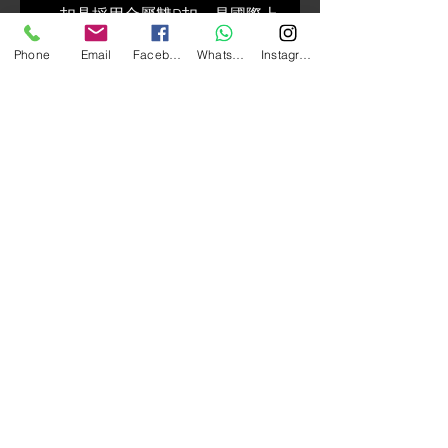
扣具採用金屬雙D扣，是國際上
公認最安全的扣具。市面上常
Phone
Email
Facebook
Whatsapp
Instagram
見的插扣，在撞擊時容易斷裂
或彈開，造成安全帽飛脫而失
去保護作用。
國內首創 3/4 可拆式下巴，不
需工具即可拆裝，加裝後外型
接近全罩式安全帽
內墨片，又稱內藏鏡、內置鏡
片或遮陽鏡，是設計在安全帽
內的太陽眼鏡，採用抗UV400
鏡片；另有電鍍色可選購。
五件式全可拆內襯，包含頭襯
x1，兩頰x2，頤帶x2，方便清
洗更換，保持頭皮清潔；布料
採用奈米竹炭與COOLMAX材
質，能夠排除體表溼氣，保持
涼爽乾燥。