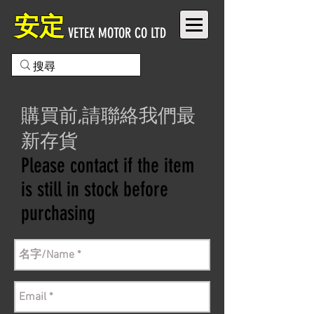
安定
VETEX MOTOR CO LTD
購買前,請聯絡我們最
新存貨
Please contact if the item
is still in stock before
purchasing