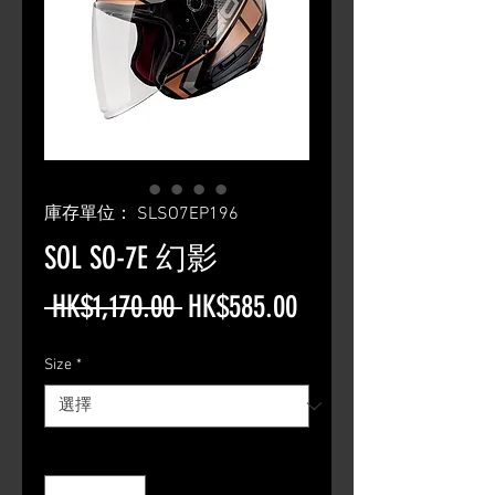
庫存單位： SLSO7EP196
SOL SO-7E 幻影
一
促
 HK$1,170.00 
HK$585.00
般
銷
Size
*
價
價
格
格
數量
*